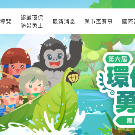
認識環保
導覽
最新消息
縣市盃賽事
國際
防災勇士