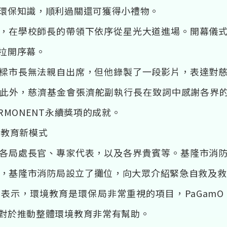
環保知識，順利過關還可獲得小禮物。
，在學校師長的帶領下依序從星光大道進場。開幕儀
拉開序幕。
樑市長無法親自出席，但他錄製了一段影片，表達對
此外，慈濟基金會張濟舵副執行長在致詞中感謝各界的
RMONENT永續獎項的成就。
災教育新模式
各局處長官、專家代表，以及各界貴賓等。基隆市消
競賽，基隆市消防局設立了攤位，向大眾介紹緊急自救及
表示，環境教育是環保局非常重視的項目，PaGamO
對於推動整體環境教育非常有幫助。