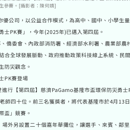
生參賽。[攝影者：陳何嬌]
O 幫你優公司，以公益合作模式，為高中、國中、小學生
士PK賽」，今年(2025年)已邁入第四屆。
部、僑委會、內政部消防署、經濟部水利署、農業部農村發
，結合全球發展脈動、政府推動政策科技線上系統、民
生防災觀念。
士PK賽登場
思堂進行【第四屆】慈濟PaGamo基隆市盃環保防災勇
老師四十位。前三名獲獎者，將代表基隆市於4月13
際盃」競賽。
，場外另設置二十個嘉年華攤位，讓選手、來賓、鄰