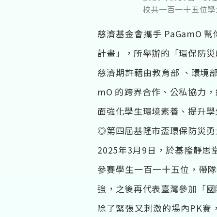
校共一百一十五位學
慈濟基金會攜手 PaGam
計畫」，所舉辦的「環保防災勇
慈濟期許藉由教育部 、環境
mO 的跨界合作、公私協力
面強化學生環境素養、提升學
◎第四屆基隆市盃環保防災勇
2025年3月9日，於基隆靜
參賽學生一百一十五位，帶隊
強，之後再代表臺灣參加「國
除了緊張又刺激的場內PK賽