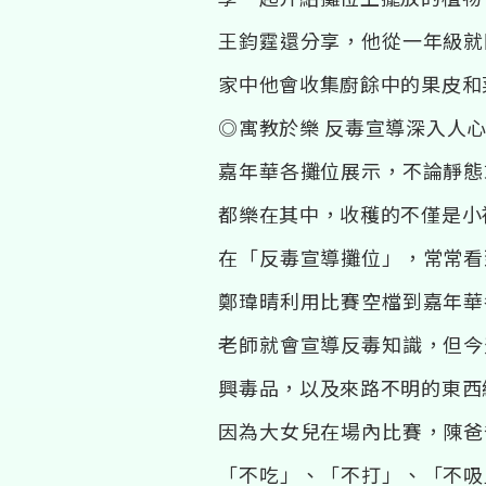
王鈞霆還分享，他從一年級就
家中他會收集廚餘中的果皮和
◎寓教於樂 反毒宣導深入人
嘉年華各攤位展示，不論靜態
都樂在其中，收穫的不僅是小
在「反毒宣導攤位」，常常看
鄭瑋晴利用比賽空檔到嘉年華
老師就會宣導反毒知識，但今
興毒品，以及來路不明的東西
因為大女兒在場內比賽，陳爸
「不吃」、「不打」、「不吸