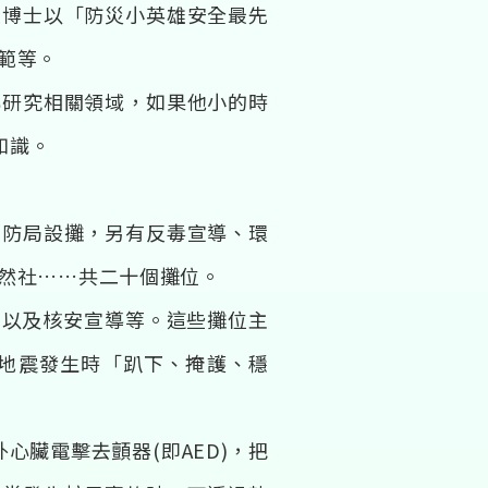
朱博士以「防災小英雄安全最先
範等。
轉研究相關領域，如果他小的時
知識。
消防局設攤，另有反毒宣導、環
然社……共二十個攤位。
，以及核安宣導等。這些攤位主
地震發生時「趴下、掩護、穩
心臟電擊去顫器(即AED)，把