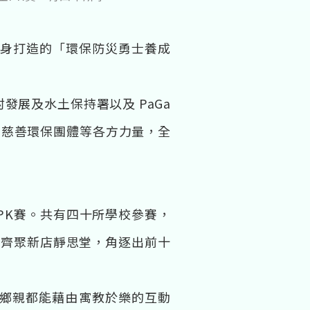
量身打造的「環保防災勇士養成
展及水土保持署以及 PaGa
間慈善環保團體等各方力量，全
士PK賽。共有四十所學校參賽，
日齊聚新店靜思堂，角逐出前十
里鄉親都能藉由寓教於樂的互動