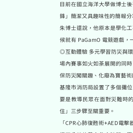
目前在國立海洋大學做博士後
鋒」簡潔又具趣味性的簡報分
朱博士還說，他原本是學化工
候就有 PaGamO 電競遊
◎互動體驗 多元學習防災與
場內賽事如火如荼展開的同時
保防災闖關趣、化廢為寶藝術
基隆市消防局設置了多個攤位
要是教導民眾在面對災難時
住」三步驟至關重要。
「CPR心肺復甦術+AED電