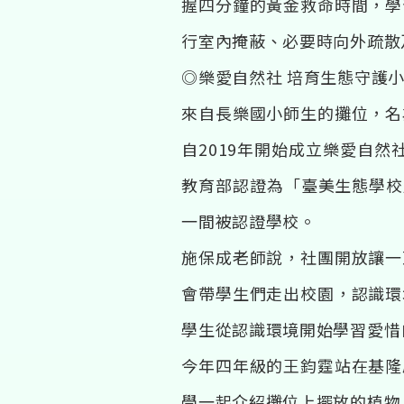
握四分鐘的黃金救命時間，學
行室內掩蔽、必要時向外疏散
◎樂愛自然社 培育生態守護
來自長樂國小師生的攤位，名
自2019年開始成立樂愛自
教育部認證為「臺美生態學校
一間被認證學校。
施保成老師說，社團開放讓一
會帶學生們走出校園，認識環
學生從認識環境開始學習愛惜
今年四年級的王鈞霆站在基隆
學一起介紹攤位上擺放的植物