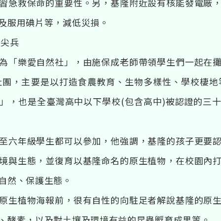
習急救保命的重要性。另，基隆附近設有核能發電廠
及服用碘片等，減低災損。
小尖兵
為「樂愛自然社」，由施保成老師帶領學生們一起在
然社團，主要是以打造食農教育、生物多樣性、學校棲地等
」，也是全臺灣高中以下學校(包含高中)被認證的三
至六年級學生都可以參加，他強調，基隆的孩子更要
境與生態，並復育以基隆命名的原生植物，在校園內
自然、保護生態。
原生植物海報前，很有自性的向駐足者解說基隆的原
、酵素，以及對土壤及環境有益的昆蟲孵育成果等。