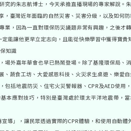
研究的朱志航博士，今天承擔直播現場的專家解說。
享，臺灣近年面臨的自然災害、災害分級，以及如何防
專業，因為一直對環保防災議題非常有興趣，之後才
戲，一定能讓他更早立定志向，且能從快樂學習中獲得寶貴
環保知識
，場外嘉年華會也早已熱鬧登場。除了基隆環保局、
展、蔬食工坊、大愛感恩科技、火災求生桌遊、樂愛自
，包括地震防災、住宅火災警報器、CPR及AED使用
的基本應對技巧，特別是臺灣處於環太平洋地震帶，當
擊器宣導」，讓民眾透過實際的CPR體驗，和使用自動體外