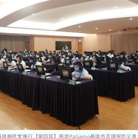
於基隆靜思堂進行【第四屆】慈濟PaGamo基隆市盃環保防災