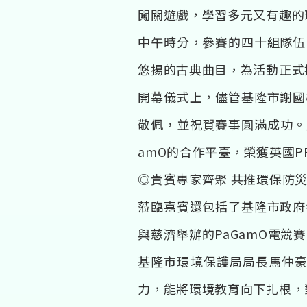
闖關遊戲，學習多元又有趣的
中午時分，參賽的四十組隊伍
悠揚的古典曲目，為活動正式
開幕儀式上，儘管基隆市謝國
敬佩，並祝賀賽事圓滿成功。
amO的合作平臺，榮獲英國P
◎貴賓專家齊聚 共推環保防
蒞臨嘉賓還包括了基隆市政府
與慈濟舉辦的PaGamO電
基隆市環境保護局局長馬仲豪
力，能將環境教育向下扎根，