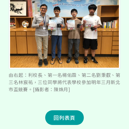
由右起：利校長、第一名楊佑霖、第二名劉秉叡、第
三名林宸祐，三位同學將代表學校參加明年三月新北
市盃競賽。[攝影者：陳姝月]
回列表頁