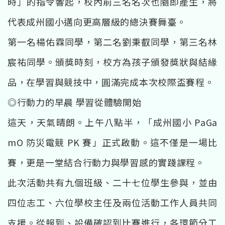
時」的指令響起，校內前三名名次也隨即產生，將
代表成州國小邁向更高層級的總決賽舞臺。
第一名楊佑霖同學，第二名劉秉叡同學，第三名林
宸祐同學。頒獎時刻，校方為孩子頒發獎狀與結緣
品，在學習與競技中，圓滿完成本次校際盃賽程。
◎行動力的早晨 學習從體驗開始
這天，天氣晴朗。上午八點半，「成州國小 PaGa
mO 防災電競 PK 賽」正式啟動。這不僅是一場比
賽，更是一堂結合行動力與學習感的實踐課程。
此次活動共有九個班級、二十七位學生參與，並由
四位志工、六位學校主任及兩位活動工作人員共同
支援。從報到、設備確認到比賽進行，各環節分工