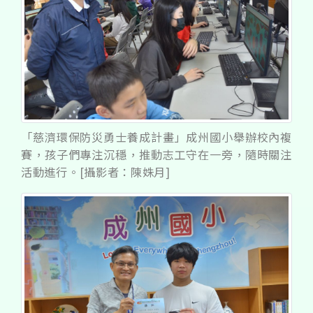
「慈濟環保防災勇士養成計畫」成州國小舉辦校內複
賽，孩子們專注沉穩，推動志工守在一旁，隨時關注
活動進行。[攝影者：陳姝月]