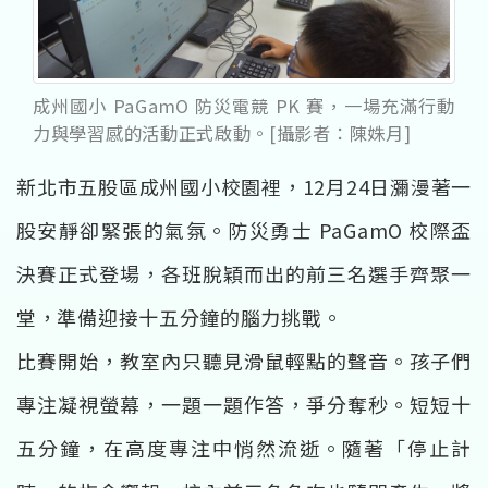
成州國小 PaGamO 防災電競 PK 賽，一場充滿行動
力與學習感的活動正式啟動。[攝影者：陳姝月]
新北市五股區成州國小校園裡，12月24日瀰漫著一
股安靜卻緊張的氣氛。防災勇士 PaGamO 校際盃
決賽正式登場，各班脫穎而出的前三名選手齊聚一
堂，準備迎接十五分鐘的腦力挑戰。
比賽開始，教室內只聽見滑鼠輕點的聲音。孩子們
專注凝視螢幕，一題一題作答，爭分奪秒。短短十
五分鐘，在高度專注中悄然流逝。隨著「停止計